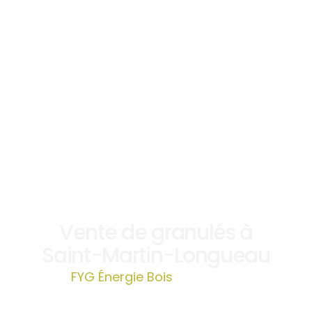
Vente de granulés à
Saint-Martin-Longueau
FYG Énergie Bois
»
Granulés