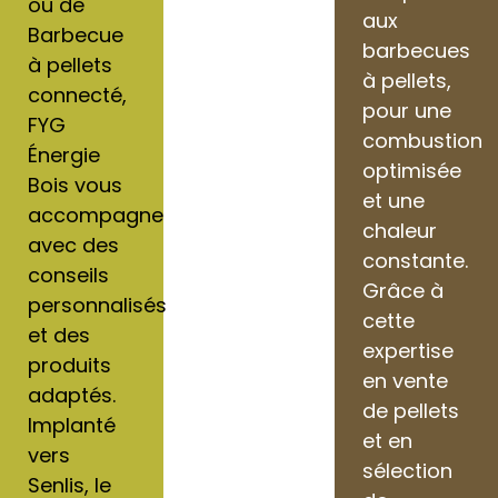
ou de
aux
Barbecue
barbecues
à pellets
à pellets,
connecté,
pour une
FYG
combustion
Énergie
optimisée
Bois vous
et une
accompagne
chaleur
avec des
constante.
conseils
Grâce à
personnalisés
cette
et des
expertise
produits
en vente
adaptés.
de pellets
Implanté
et en
vers
sélection
Senlis, le