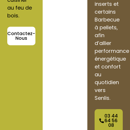
inserts et
au feu de
certains
bois.
Barbecue
à pellets,
Contactez-
afin
Nous
d’allier
performance
énergétique
et confort
au
quotidien
vers
Senlis.
03 44
64 56
08