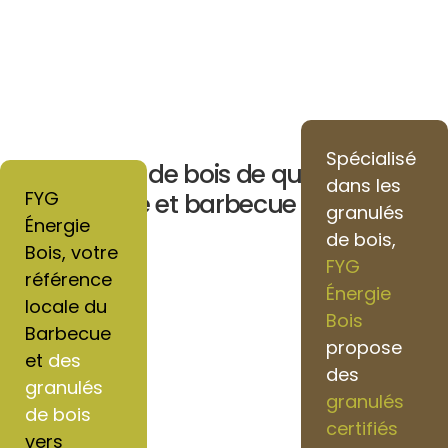
Spécialisé
Granulés de bois de qualité pour
dans les
FYG
chauffage et barbecue vers Senlis
granulés
Énergie
de bois,
Bois, votre
FYG
référence
Énergie
locale du
Bois
Barbecue
propose
et
des
des
granulés
granulés
de bois
certifiés
vers