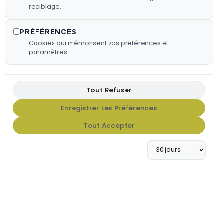
reciblage.
PRÉFÉRENCES
Cookies qui mémorisent vos préférences et
paramètres.
Tout Refuser
Enregistrer Les Préférences
FX HOT SAUCE
Tout Accepter
Apportez du caractère à vos
grillades avec notre gamme de
sauces FX Hot Sauce.
En Savoir Plus