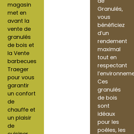
de
magasin
Granulés,
met en
vous
avant la
bénéficiez
vente de
d’un
granulés
rendement
de bois et
maximal
la Vente
tout en
barbecues
respectant
Traeger
l’environneme
pour vous
Ces
garantir
granulés
un confort
de bois
de
sont
chauffe et
idéaux
un plaisir
pour les
de
poêles, les
cuisiner