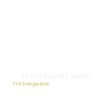
Fx hot sauce | Senlis
FYG Énergie Bois
»
Fx hot sauce | Senlis