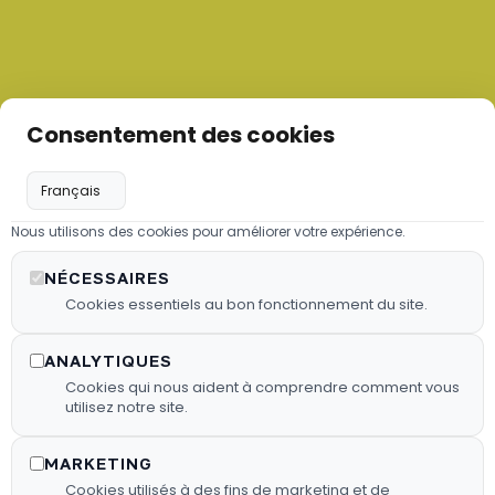
Consentement des cookies
Nous utilisons des cookies pour améliorer votre expérience.
Les granulés de bois
NÉCESSAIRES
Nous proposons des granulés de
Cookies essentiels au bon fonctionnement du site.
bois sélectionnés pour garantir une
combustion efficace.
ANALYTIQUES
Cookies qui nous aident à comprendre comment vous
utilisez notre site.
En Savoir Plus
MARKETING
Cookies utilisés à des fins de marketing et de