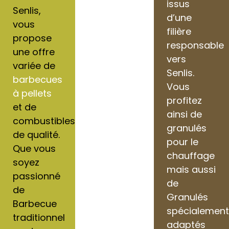
issus
Senlis,
d’une
vous
filière
propose
responsable
une offre
vers
variée de
Senlis.
barbecues
Vous
à pellets
profitez
et de
ainsi de
combustibles
granulés
de qualité.
pour le
Que vous
chauffage
soyez
mais aussi
passionné
de
de
Granulés
Barbecue
spécialemen
traditionnel
adaptés