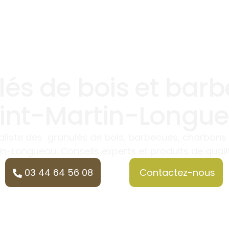
és de bois et bar
int-Martin-Longu
ialiste des granulés de bois, barbecues, charbons
in-Longueau. Conseils experts et produits de quali
03 44 64 56 08
Contactez-nous