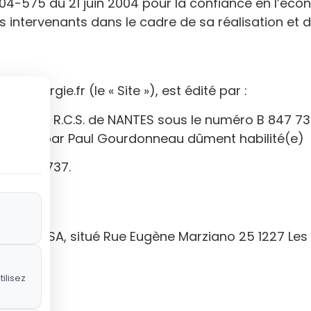
4-575 du 21 juin 2004 pour la confiance en l’écono
nts intervenants dans le cadre de sa réalisation et d
g-energie.fr (le « Site »), est édité par :
scrite au R.C.S. de NANTES sous le numéro B 847 739
enté(e) par Paul Gourdonneau dûment habilité(e)
85847739737.
 Network SA, situé Rue Eugène Marziano 25 1227 Le
ilisez