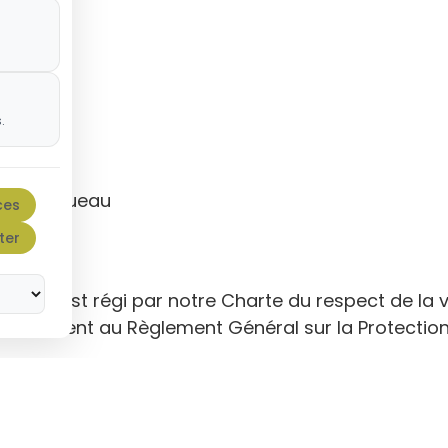
rt Yann.
.
rtin-Longueau
ces
ter
nnel est régi par notre Charte du respect de la vi
formément au Règlement Général sur la Protection
t :