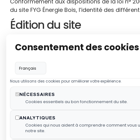
Conformément aux dispositions de la loi n° 200
du site FYG Énergie Bois, l’identité des différe
Édition du site
Le présent site, accessible à l’URL https://www.fy
Consentement des cookies
Gogency
, société au capital de 4510 euros, in
de la Chatterie 44800 SAINT-HERBLAIN, représ
Le numéro individuel TVA de l’éditeur est : FR
Nous utilisons des cookies pour améliorer votre expérience.
Hébergement
NÉCESSAIRES
Cookies essentiels au bon fonctionnement du site.
Le Site est hébergé par la société Infomaniak
:
https://www.infomaniak.com/fr/aide
).
ANALYTIQUES
Cookies qui nous aident à comprendre comment vous ut
Directeur de publication
notre site.