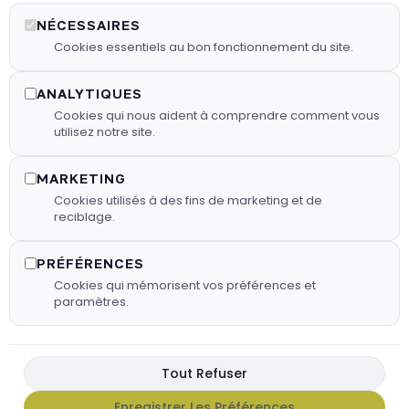
NÉCESSAIRES
Recherches Fréquentes
Cookies essentiels au bon fonctionnement du site.
ANALYTIQUES
Cookies qui nous aident à comprendre comment vous
utilisez notre site.
MARKETING
Cookies utilisés à des fins de marketing et de
reciblage.
PRÉFÉRENCES
Cookies qui mémorisent vos préférences et
paramètres.
Les
Liens utiles
Infos utiles
Barbecues
03 44 64 56
Tout Refuser
Politique de
confidentialité
08
Les
Enregistrer Les Préférences