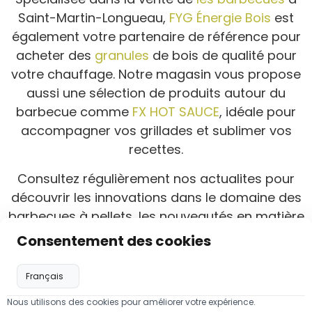
Saint-Martin-Longueau,
FYG Énergie Bois
est
également votre partenaire de référence pour
acheter des
granules
de bois de qualité pour
votre chauffage. Notre magasin vous propose
aussi une sélection de produits autour du
barbecue comme
FX HOT SAUCE
, idéale pour
accompagner vos grillades et sublimer vos
recettes.
Consultez régulièrement nos actualites pour
découvrir les innovations dans le domaine des
barbecues à pellets, les nouveautés en matière
de granulés de chauffage ainsi que les conseils
Consentement des cookies
de notre équipe pour profiter pleinement de
vos équipements et aménager vos extérieurs.
Nous utilisons des cookies pour améliorer votre expérience.