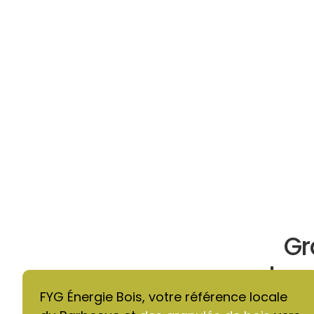
Gr
chau
FYG Énergie Bois, votre référence locale