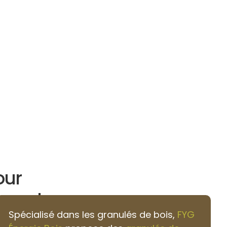
our
court
Spécialisé dans les granulés de bois,
FYG