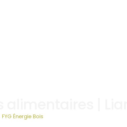
s alimentaires | Li
FYG Énergie Bois
»
Pellets alimentaires | Liancourt