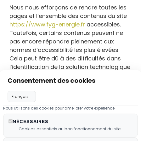
Nous nous efforçons de rendre toutes les
pages et l’ensemble des contenus du site
https://www.fyg-energie.fr
accessibles.
Toutefois, certains contenus peuvent ne
pas encore répondre pleinement aux
normes d’accessibilité les plus élevées.
Cela peut être dû à des difficultés dans
l’identification de la solution technologique
la plus appropriée.
Consentement des cookies
Nous pouvons réviser périodiquement la
présente déclaration afin de refléter les
améliorations ou les modifications
Nous utilisons des cookies pour améliorer votre expérience.
apportées à nos pratiques en matière
NÉCESSAIRES
d’accessibilité.
Cookies essentiels au bon fonctionnement du site.
Retour