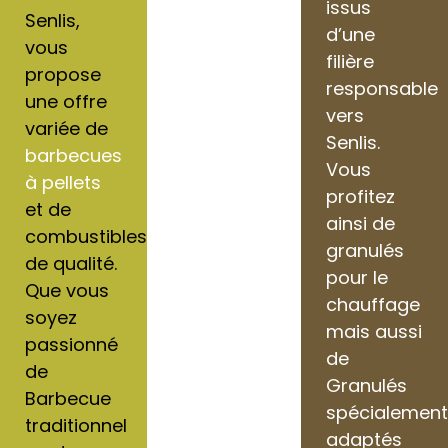
issus
Senlis,
d’une
vous
filière
propose
responsable
une offre
vers
variée de
Senlis.
barbecues
Vous
à pellets
profitez
et de
ainsi de
combustibles
granulés
de qualité.
pour le
Que vous
chauffage
soyez
mais aussi
passionné
de
de
Granulés
Barbecue
spécialemen
traditionnel
adaptés