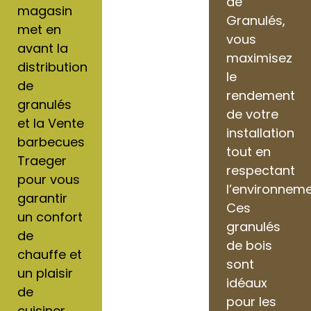
de
magasin
Granulés,
met en
vous
avant la
maximisez
distribution
le
de
rendement
granulés
de votre
et la Vente
installation
barbecues
tout en
Traeger
respectant
pour vous
l’environneme
garantir
Ces
un confort
granulés
de
de bois
chauffe et
sont
un plaisir
idéaux
de
pour les
cuisiner