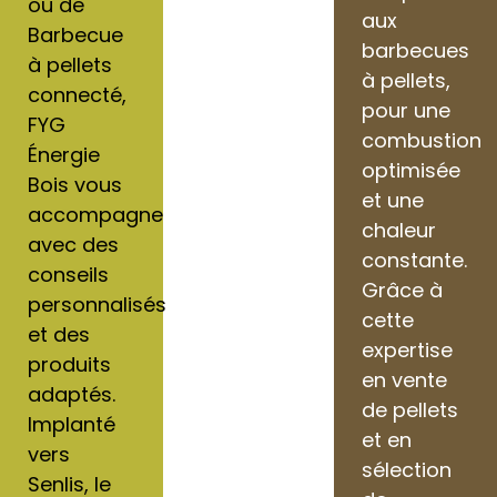
ou de
aux
Barbecue
barbecues
à pellets
à pellets,
connecté,
pour une
FYG
combustion
Énergie
optimisée
Bois vous
et une
accompagne
chaleur
avec des
constante.
conseils
Grâce à
personnalisés
cette
et des
expertise
produits
en vente
adaptés.
de pellets
Implanté
et en
vers
sélection
Senlis, le