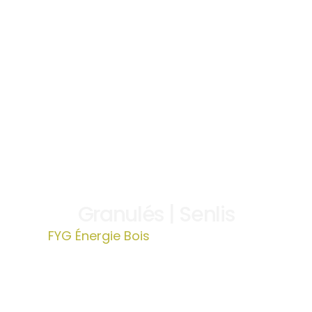
Granulés | Senlis
FYG Énergie Bois
»
Granulés | Senlis