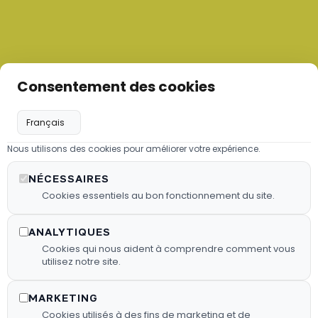
Consentement des cookies
Nous utilisons des cookies pour améliorer votre expérience.
Les granulés de bois
NÉCESSAIRES
Nous proposons des granulés de
Cookies essentiels au bon fonctionnement du site.
bois sélectionnés pour garantir une
combustion efficace.
ANALYTIQUES
Cookies qui nous aident à comprendre comment vous
utilisez notre site.
En Savoir Plus
MARKETING
Cookies utilisés à des fins de marketing et de