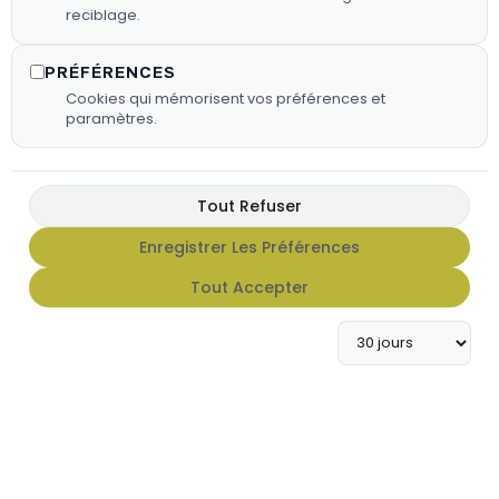
reciblage.
PRÉFÉRENCES
Cookies qui mémorisent vos préférences et
paramètres.
Tout Refuser
Enregistrer Les Préférences
FX HOT SAUCE
Tout Accepter
Apportez du caractère à vos
grillades avec notre gamme de
sauces FX Hot Sauce.
En Savoir Plus