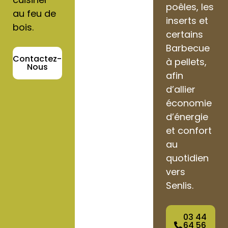
poêles, les
au feu de
inserts et
bois.
certains
Barbecue
Contactez-
à pellets,
Nous
afin
d’allier
économie
d’énergie
et confort
au
quotidien
vers
Senlis.
03 44
64 56