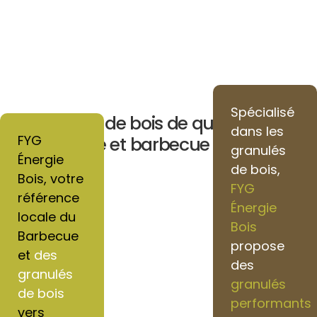
Spécialisé
Granulés de bois de qualité pour
dans les
FYG
chauffage et barbecue vers Senlis
granulés
Énergie
de bois,
Bois, votre
FYG
référence
Énergie
locale du
Bois
Barbecue
propose
et
des
des
granulés
granulés
de bois
performants
vers