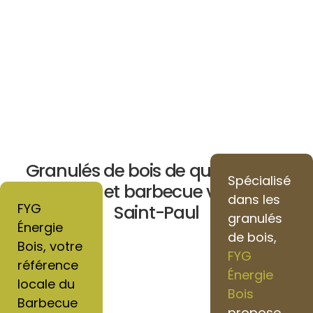
Granulés de bois de qualité pour
Spécialisé
chauffage et barbecue vers Villers-
dans les
FYG
Saint-Paul
granulés
Énergie
de bois,
Bois, votre
FYG
référence
Énergie
locale du
Bois
Barbecue
propose