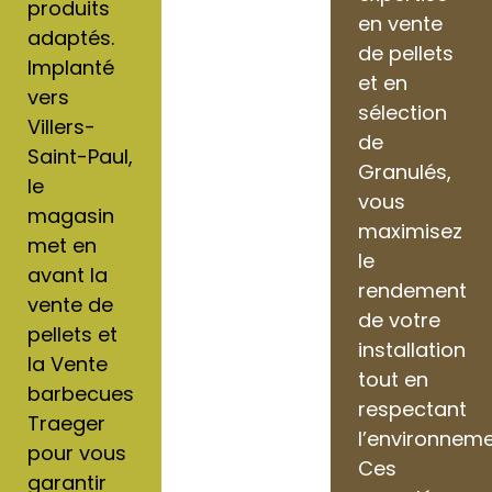
produits
en vente
adaptés.
de pellets
Implanté
et en
vers
sélection
Villers-
de
Saint-Paul,
Granulés,
le
vous
magasin
maximisez
met en
le
avant la
rendement
vente de
de votre
pellets et
installation
la Vente
tout en
barbecues
respectant
Traeger
l’environneme
pour vous
Ces
garantir