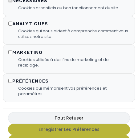
NÉCESSAIRES
Nous proposons des granulés de
Cookies essentiels au bon fonctionnement du site.
bois sélectionnés pour garantir une
combustion efficace.
ANALYTIQUES
Cookies qui nous aident à comprendre comment vous
utilisez notre site.
En Savoir Plus
MARKETING
Cookies utilisés à des fins de marketing et de
reciblage.
PRÉFÉRENCES
Cookies qui mémorisent vos préférences et
paramètres.
Tout Refuser
Enregistrer Les Préférences
FX HOT SAUCE