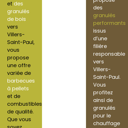
et
des
des
granulés
granulés
de bois
performants
vers
issus
Villers-
d’une
Saint-Paul,
filière
vous
responsable
propose
vers
une offre
Villers-
variée de
Saint-Paul.
barbecues
Vous
à pellets
profitez
et de
ainsi de
combustibles
granulés
de qualité.
pour le
Que vous
chauffage
soyez