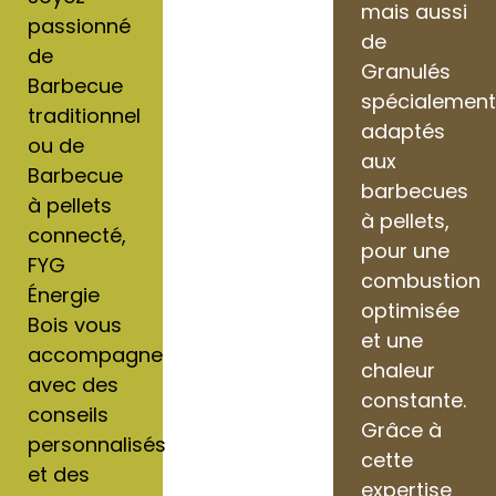
mais aussi
passionné
de
de
Granulés
Barbecue
spécialemen
traditionnel
adaptés
ou de
aux
Barbecue
barbecues
à pellets
à pellets,
connecté,
pour une
FYG
combustion
Énergie
optimisée
Bois vous
et une
accompagne
chaleur
avec des
constante.
conseils
Grâce à
personnalisés
cette
et des
expertise