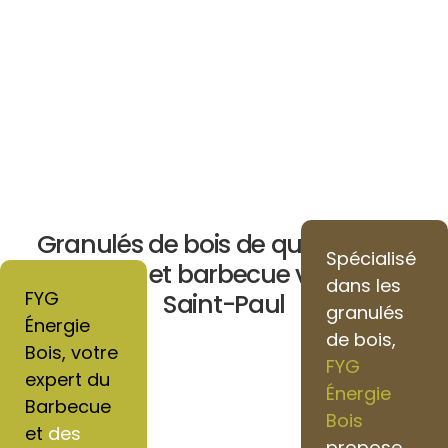
Granulés de bois de qualité pour
Spécialisé
chauffage et barbecue vers Villers-
dans les
FYG
Saint-Paul
granulés
Énergie
de bois,
Bois, votre
FYG
expert du
Énergie
Barbecue
Bois
et
des
propose