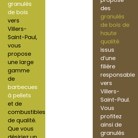
granulés
des
de bois
granulés
vers
de bois de
Villers-
haute
Saint-Paul,
qualité
vous
issus
propose
d’une
une large
filière
gamme
responsable
de
vers
barbecues
Villers-
à pellets
Saint-Paul.
et de
Vous
combustibles
profitez
de qualité.
ainsi de
Que vous
granulés
désiriez un