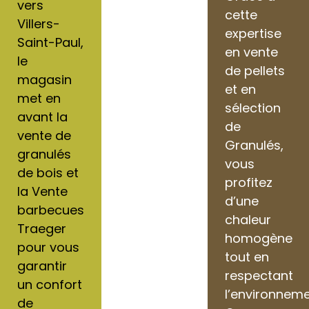
vers
cette
Villers-
expertise
Saint-Paul,
en vente
le
de pellets
magasin
et en
met en
sélection
avant la
de
vente de
Granulés,
granulés
vous
de bois et
profitez
la Vente
d’une
barbecues
chaleur
Traeger
homogène
pour vous
tout en
garantir
respectant
un confort
l’environneme
de