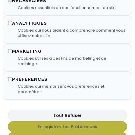
NÉCESSAIRES
Nous proposons des granulés de
Cookies essentiels au bon fonctionnement du site.
bois sélectionnés pour garantir une
combustion efficace.
ANALYTIQUES
Cookies qui nous aident à comprendre comment vous
utilisez notre site.
En Savoir Plus
MARKETING
Cookies utilisés à des fins de marketing et de
reciblage.
PRÉFÉRENCES
Cookies qui mémorisent vos préférences et
paramètres.
Tout Refuser
Enregistrer Les Préférences
FX HOT SAUCE