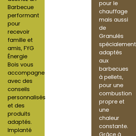
pour le
Barbecue
chauffage
performant
mais aussi
pour
de
recevoir
Granulés
famille et
spécialemen
amis, FYG
adaptés
Énergie
aux
Bois vous
barbecues
accompagne
à pellets,
avec des
pour une
conseils
combustion
personnalisés
propre et
et des
une
produits
chaleur
adaptés.
constante.
Implanté
Grâce à