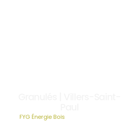
Granulés | Villers-Saint-
Paul
FYG Énergie Bois
»
Granulés | Villers-
Saint-Paul