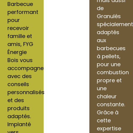
mais aussi
Barbecue
de
performant
Granulés
pour
spécialemen
recevoir
adaptés
famille et
aux
amis, FYG
barbecues
Énergie
à pellets,
Bois vous
pour une
accompagne
combustion
avec des
propre et
conseils
une
personnalisés
chaleur
et des
constante.
produits
Grâce à
adaptés.
cette
Implanté
expertise
vers