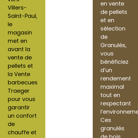
en vente
Villers-
de pellets
Saint-Paul,
et en
le
sélection
magasin
de
met en
Granulés,
avant la
vous
vente de
bénéficiez
pellets et
d’un
la Vente
rendement
barbecues
maximal
Traeger
tout en
pour vous
respectant
garantir
l’environneme
un confort
Ces
de
granulés
chauffe et
de bois