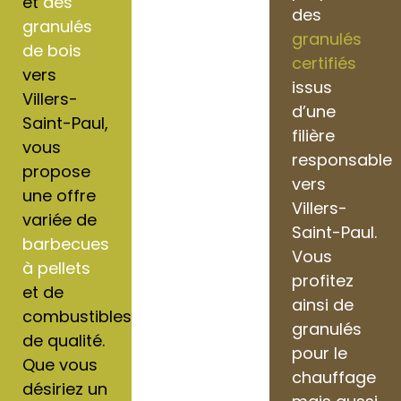
et
des
des
granulés
granulés
de bois
certifiés
vers
issus
Villers-
d’une
Saint-Paul,
filière
vous
responsable
propose
vers
une offre
Villers-
variée de
Saint-Paul.
barbecues
Vous
à pellets
profitez
et de
ainsi de
combustibles
granulés
de qualité.
pour le
Que vous
chauffage
désiriez un