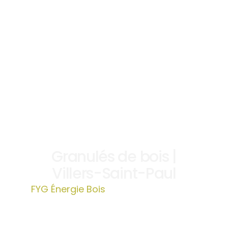
Granulés de bois |
Villers-Saint-Paul
FYG Énergie Bois
»
Granulés de bois |
Villers-Saint-Paul