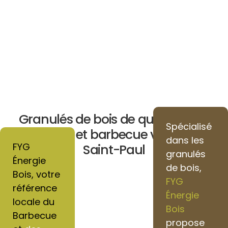
Granulés de bois de qualité pour
Spécialisé
chauffage et barbecue vers Villers-
dans les
FYG
Saint-Paul
granulés
Énergie
de bois,
Bois, votre
FYG
référence
Énergie
locale du
Bois
Barbecue
propose