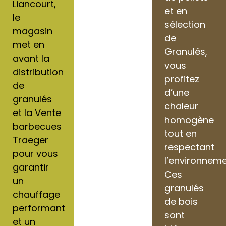
Liancourt,
et en
le
sélection
magasin
de
met en
Granulés,
avant la
vous
distribution
profitez
de
d’une
granulés
chaleur
et la Vente
homogène
barbecues
tout en
Traeger
respectant
pour vous
l’environneme
garantir
Ces
un
granulés
chauffage
de bois
performant
sont
et un