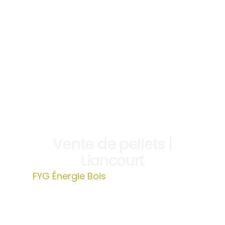
Vente de pellets |
Liancourt
FYG Énergie Bois
»
Vente de pellets |
Liancourt