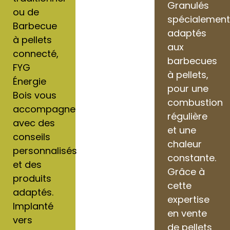
Granulés
ou de
spécialemen
Barbecue
adaptés
à pellets
aux
connecté,
barbecues
FYG
à pellets,
Énergie
pour une
Bois vous
combustion
accompagne
régulière
avec des
et une
conseils
chaleur
personnalisés
constante.
et des
Grâce à
produits
cette
adaptés.
expertise
Implanté
en vente
vers
de pellets