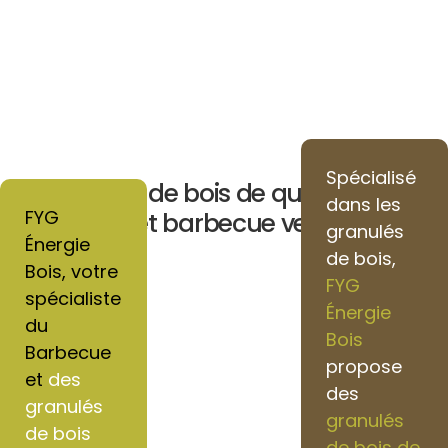
Spécialisé
Granulés de bois de qualité pour
dans les
FYG
chauffage et barbecue vers Liancourt
granulés
Énergie
de bois,
Bois, votre
FYG
spécialiste
Énergie
du
Bois
Barbecue
propose
et
des
des
granulés
granulés
de bois
de bois de