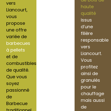
vers
haute
Liancourt,
qualité
vous
issus
propose
d’une
une offre
filière
variée de
responsable
barbecues
vers
à pellets
Liancourt.
et de
Vous
combustibles
profitez
de qualité.
ainsi de
Que vous
granulés
soyez
pour le
passionné
chauffage
de
mais aussi
Barbecue
de
traditionnel