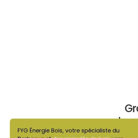
Gr
chau
FYG Énergie Bois, votre spécialiste du