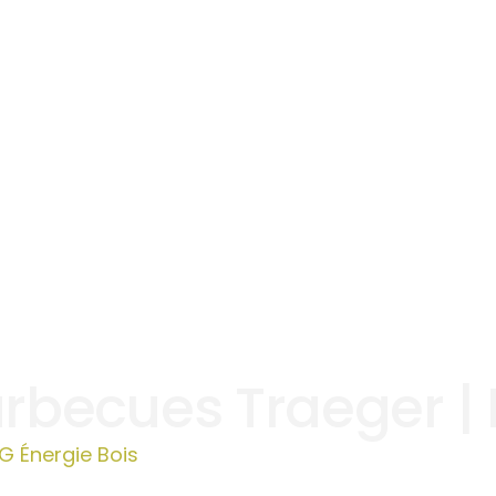
rbecues Traeger | 
G Énergie Bois
»
Vente barbecues Traeger | Lianco