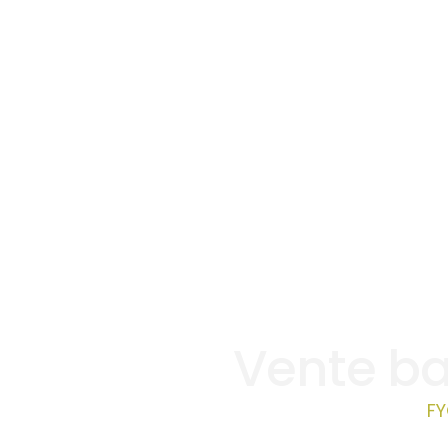
Vente ba
FY