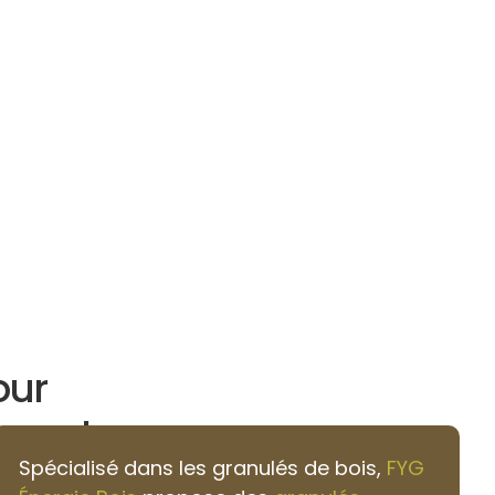
our
court
Spécialisé dans les granulés de bois,
FYG