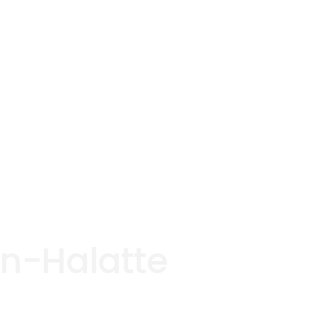
en-Halatte
tte