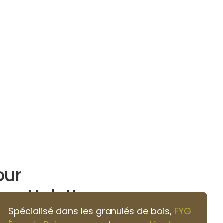
our
-en-Halatte
Spécialisé dans les granulés de bois,
FYG