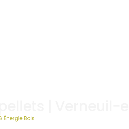
pellets | Verneuil-
G Énergie Bois
»
Vente de pellets | Verneuil-en-Hala