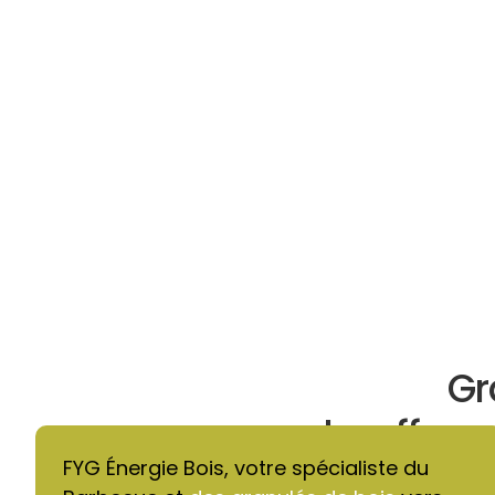
Gr
chauffage 
FYG Énergie Bois, votre spécialiste du