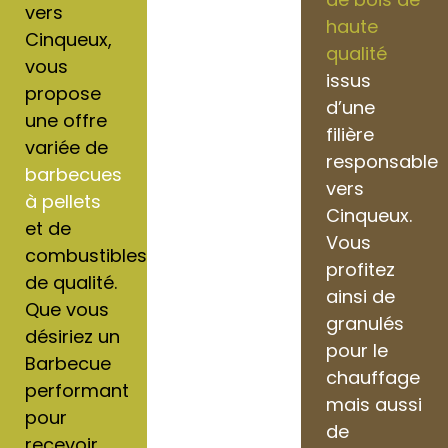
vers
haute
Cinqueux,
qualité
vous
issus
propose
d’une
une offre
filière
variée de
responsable
barbecues
vers
à pellets
Cinqueux.
et de
Vous
combustibles
profitez
de qualité.
ainsi de
Que vous
granulés
désiriez un
pour le
Barbecue
chauffage
performant
mais aussi
pour
de
recevoir