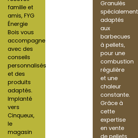
Granulés
famille et
spécialemen
amis, FYG
adaptés
Énergie
aux
Bois vous
barbecues
accompagne
à pellets,
avec des
pour une
conseils
combustion
personnalisés
régulière
et des
et une
produits
chaleur
adaptés.
constante.
Implanté
Grâce à
vers
cette
Cinqueux,
expertise
le
en vente
magasin
de pellets