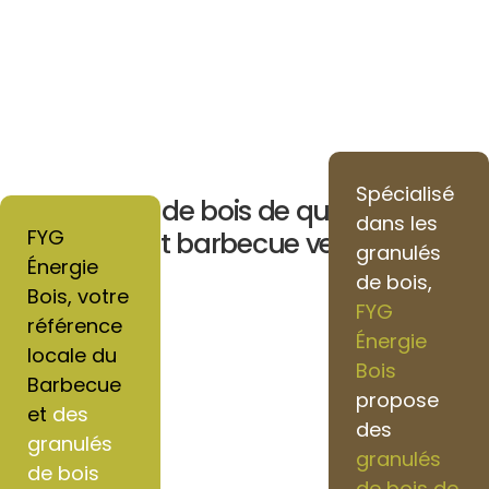
Spécialisé
Granulés de bois de qualité pour
dans les
FYG
chauffage et barbecue vers Cinqueux
granulés
Énergie
de bois,
Bois, votre
FYG
référence
Énergie
locale du
Bois
Barbecue
propose
et
des
des
granulés
granulés
de bois
de bois de