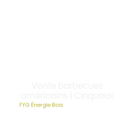
Vente barbecues
américains | Cinqueux
FYG Énergie Bois
»
Vente barbecues
américains | Cinqueux