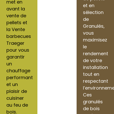
met en
et en
avant la
sélection
vente de
de
pellets et
Granulés,
la Vente
vous
barbecues
maximisez
Traeger
le
pour vous
rendement
garantir
de votre
un
installation
chauffage
tout en
performant
respectant
et un
l’environneme
plaisir de
Ces
cuisiner
granulés
au feu de
de bois
bois.