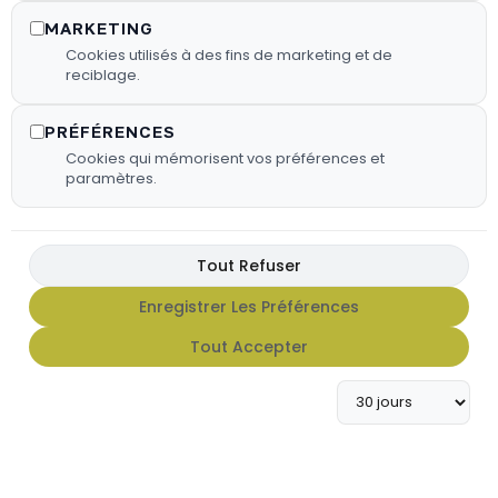
MARKETING
Cookies utilisés à des fins de marketing et de
reciblage.
PRÉFÉRENCES
Cookies qui mémorisent vos préférences et
paramètres.
Tout Refuser
FX HOT SAUCE
Enregistrer Les Préférences
Tout Accepter
Apportez du caractère à vos
grillades avec notre gamme de
sauces FX Hot Sauce.
En Savoir Plus