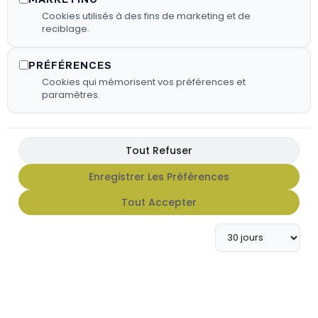
Cookies utilisés à des fins de marketing et de
reciblage.
PRÉFÉRENCES
Cookies qui mémorisent vos préférences et
paramètres.
Tout Refuser
Enregistrer Les Préférences
FX HOT SAUCE
Tout Accepter
Apportez du caractère à vos
grillades avec notre gamme de
sauces FX Hot Sauce.
En Savoir Plus