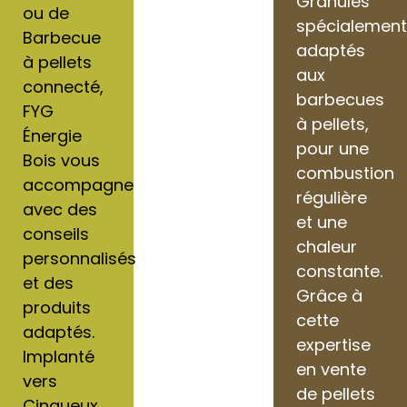
Granulés
ou de
spécialemen
Barbecue
adaptés
à pellets
aux
connecté,
barbecues
FYG
à pellets,
Énergie
pour une
Bois vous
combustion
accompagne
régulière
avec des
et une
conseils
chaleur
personnalisés
constante.
et des
Grâce à
produits
cette
adaptés.
expertise
Implanté
en vente
vers
de pellets
Cinqueux,