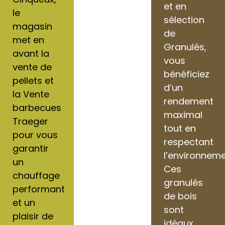
et en
le
sélection
magasin
de
met en
Granulés,
avant la
vous
vente de
bénéficiez
pellets et
d’un
la Vente
rendement
barbecues
maximal
Traeger
tout en
pour vous
respectant
garantir
l’environneme
un
Ces
chauffage
granulés
performant
de bois
et un
sont
plaisir de
idéaux