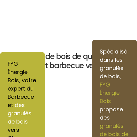
Spécialisé
Granulés de bois de qualité pour
dans les
FYG
chauffage et barbecue vers Cinqueux
granulés
Énergie
de bois,
Bois, votre
FYG
expert du
Énergie
Barbecue
Bois
et
des
propose
granulés
des
de bois
granulés
vers
de bois de