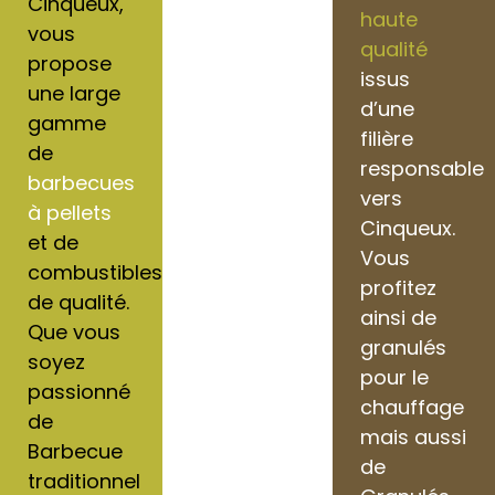
Cinqueux,
haute
vous
qualité
propose
issus
une large
d’une
gamme
filière
de
responsable
barbecues
vers
à pellets
Cinqueux.
et de
Vous
combustibles
profitez
de qualité.
ainsi de
Que vous
granulés
soyez
pour le
passionné
chauffage
de
mais aussi
Barbecue
de
traditionnel