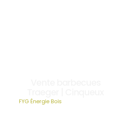
Vente barbecues
Traeger | Cinqueux
FYG Énergie Bois
»
Vente barbecues
Traeger | Cinqueux