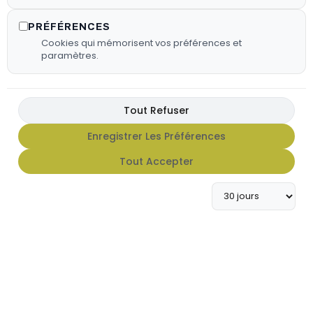
PRÉFÉRENCES
Cookies qui mémorisent vos préférences et
paramètres.
Tout Refuser
Enregistrer Les Préférences
FX HOT SAUCE
Tout Accepter
Apportez du caractère à vos
grillades avec notre gamme de
sauces FX Hot Sauce.
En Savoir Plus