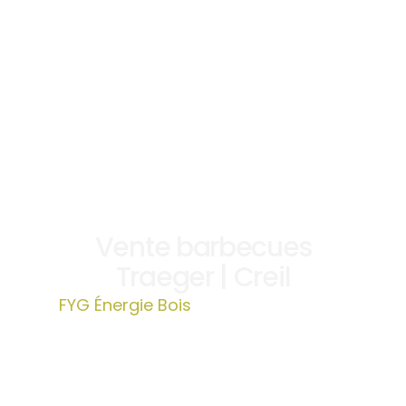
Vente barbecues
Traeger | Creil
FYG Énergie Bois
»
Vente barbecues
Traeger | Creil