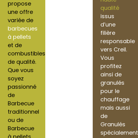
propose
qualité
une offre
issus
variée de
d’une
barbecues
filière
à pellets
responsable
et de
vers Creil.
combustibles
Vous
de qualité.
profitez
Que vous
ainsi de
soyez
granulés
passionné
pour le
de
chauffage
Barbecue
mais aussi
traditionnel
de
ou de
Granulés
Barbecue
spécialemen
à pellets