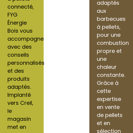
adaptés
connecté,
aux
FYG
barbecues
Énergie
à pellets,
Bois vous
pour une
accompagne
combustion
avec des
propre et
conseils
une
personnalisés
chaleur
et des
constante.
produits
Grâce à
adaptés.
cette
Implanté
expertise
vers Creil,
en vente
le
de pellets
magasin
et en
met en
sélection