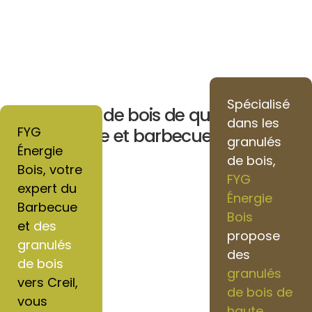
Spécialisé
Granulés de bois de qualité pour
dans les
FYG
chauffage et barbecue vers Creil
granulés
Énergie
de bois,
Bois, votre
FYG
expert du
Énergie
Barbecue
Bois
et
des
propose
granulés
des
de bois
granulés
vers Creil,
de bois de
vous
haute