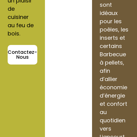
un plaisir
sont
de
idéaux
cuisiner
pour les
au feu de
poêles, les
bois.
inserts et
certains
Contactez-
Barbecue
Nous
à pellets,
afin
d’allier
économie
d’énergie
et confort
au
quotidien
vers
Liancourt.