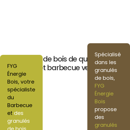
Spécialisé
Granulés de bois de qualité pour
dans les
FYG
chauffage et barbecue vers Liancourt
granulés
Énergie
de bois,
Bois, votre
FYG
spécialiste
Énergie
du
Bois
Barbecue
propose
et
des
des
granulés
granulés
de bois