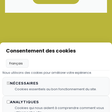
Consentement des cookies
Nous utilisons des cookies pour améliorer votre expérience.
Les granulés de bois
NÉCESSAIRES
Nous proposons des granulés de
Cookies essentiels au bon fonctionnement du site.
bois sélectionnés pour garantir une
combustion efficace.
ANALYTIQUES
Cookies qui nous aident à comprendre comment vous
En Savoir Plus