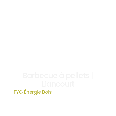
Barbecue à pellets |
Liancourt
FYG Énergie Bois
»
Barbecue à pellets |
Liancourt