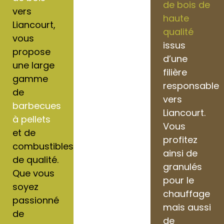
de bois de
vers
haute
Liancourt,
qualité
vous
issus
propose
d’une
une large
filière
gamme
responsable
de
vers
barbecues
Liancourt.
à pellets
Vous
et de
profitez
combustibles
ainsi de
de qualité.
granulés
Que vous
pour le
soyez
chauffage
passionné
mais aussi
de
de