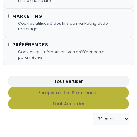
utilisez notre site.
MARKETING
Cookies utilisés à des fins de marketing et de
reciblage.
PRÉFÉRENCES
Cookies qui mémorisent vos préférences et
paramètres.
Tout Refuser
FX HOT SAUCE
Enregistrer Les Préférences
Tout Accepter
Apportez du caractère à vos
grillades avec notre gamme de
sauces FX Hot Sauce.