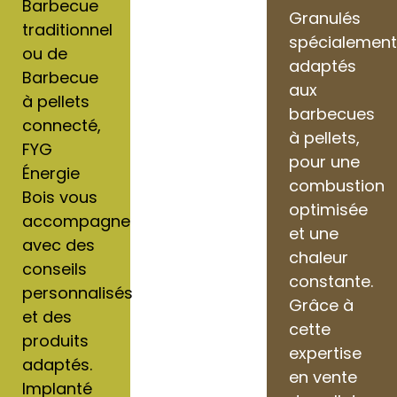
Barbecue
Granulés
traditionnel
spécialemen
ou de
adaptés
Barbecue
aux
à pellets
barbecues
connecté,
à pellets,
FYG
pour une
Énergie
combustion
Bois vous
optimisée
accompagne
et une
avec des
chaleur
conseils
constante.
personnalisés
Grâce à
et des
cette
produits
expertise
adaptés.
en vente
Implanté