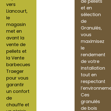
de pellets
vers
et en
Liancourt,
sélection
le
de
magasin
Granulés,
met en
vous
avant la
maximisez
vente de
le
pellets et
rendement
la Vente
de votre
barbecues
installation
Traeger
tout en
pour vous
respectant
garantir
l’environneme
un confort
Ces
de
granulés
chauffe et
de bois