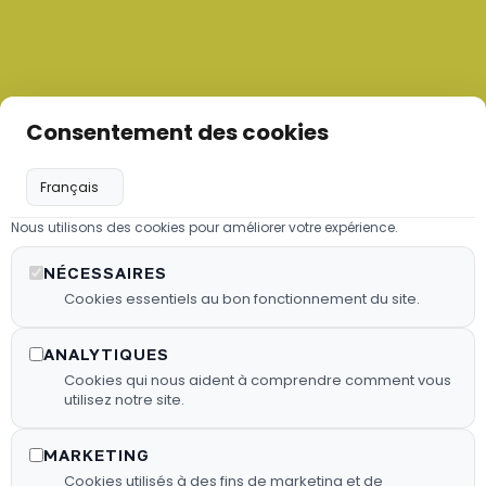
Consentement des cookies
Nous utilisons des cookies pour améliorer votre expérience.
Les granulés de bois
NÉCESSAIRES
Nous proposons des granulés de
Cookies essentiels au bon fonctionnement du site.
bois sélectionnés pour garantir une
combustion efficace.
ANALYTIQUES
Cookies qui nous aident à comprendre comment vous
utilisez notre site.
En Savoir Plus
MARKETING
Cookies utilisés à des fins de marketing et de