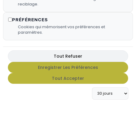
reciblage.
PRÉFÉRENCES
Cookies qui mémorisent vos préférences et
paramètres.
Tout Refuser
Enregistrer Les Préférences
FX HOT SAUCE
Tout Accepter
Apportez du caractère à vos
grillades avec notre gamme de
sauces FX Hot Sauce.
En Savoir Plus