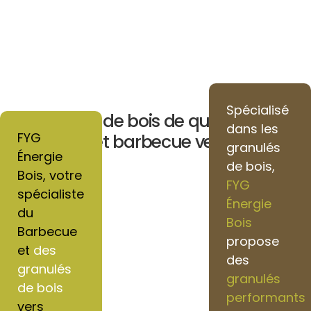
Spécialisé
Granulés de bois de qualité pour
dans les
FYG
chauffage et barbecue vers Liancourt
granulés
Énergie
de bois,
Bois, votre
FYG
spécialiste
Énergie
du
Bois
Barbecue
propose
et
des
des
granulés
granulés
de bois
performants
vers