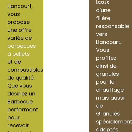
issus
Liancourt,
d’une
vous
filière
propose
responsable
une offre
vers
variée de
Liancourt.
barbecues
Vous
à pellets
profitez
et de
ainsi de
combustibles
granulés
de qualité.
pour le
Que vous
chauffage
désiriez un
mais aussi
Barbecue
de
performant
Granulés
pour
spécialemen
recevoir
adaptés