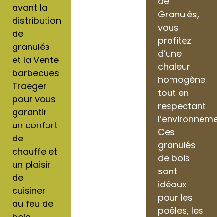
de
avant la
Granulés,
distribution
vous
de
profitez
granulés
d’une
et la Vente
chaleur
barbecues
homogène
Traeger
tout en
pour vous
respectant
garantir
l’environneme
un confort
Ces
de
granulés
chauffe et
de bois
un plaisir
sont
de
idéaux
cuisiner
pour les
au feu de
poêles, les
bois.