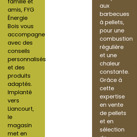
famille et
aux
amis, FYG
barbecues
Énergie
à pellets,
Bois vous
pour une
accompagne
combustion
avec des
régulière
conseils
et une
personnalisés
chaleur
et des
constante.
produits
Grâce à
adaptés.
cette
Implanté
expertise
vers
en vente
Liancourt,
de pellets
le
et en
magasin
sélection
met en