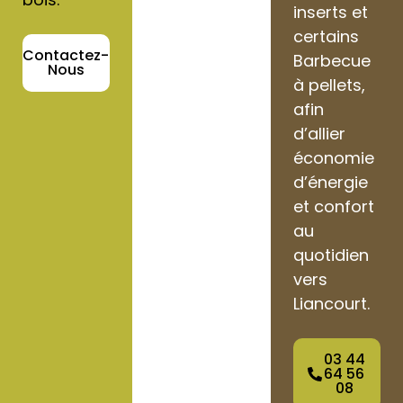
inserts et
certains
Contactez-
Barbecue
Nous
à pellets,
afin
d’allier
économie
d’énergie
et confort
au
quotidien
vers
Liancourt.
03 44
64 56
08