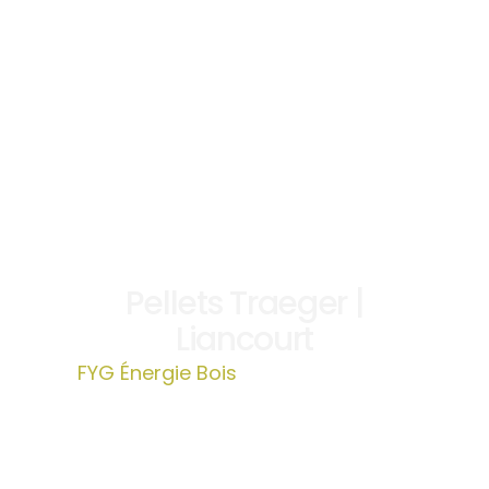
Pellets Traeger |
Liancourt
FYG Énergie Bois
»
Pellets Traeger |
Liancourt