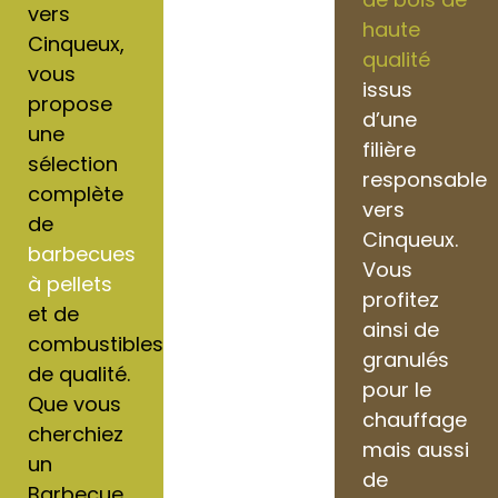
vers
haute
Cinqueux,
qualité
vous
issus
propose
d’une
une
filière
sélection
responsable
complète
vers
de
Cinqueux.
barbecues
Vous
à pellets
profitez
et de
ainsi de
combustibles
granulés
de qualité.
pour le
Que vous
chauffage
cherchiez
mais aussi
un
de
Barbecue