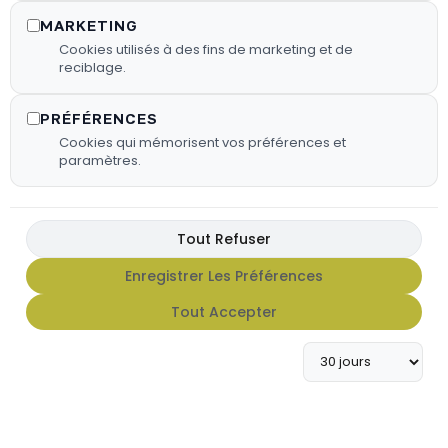
MARKETING
Cookies utilisés à des fins de marketing et de
reciblage.
PRÉFÉRENCES
Cookies qui mémorisent vos préférences et
paramètres.
Tout Refuser
FX HOT SAUCE
Enregistrer Les Préférences
Tout Accepter
Apportez du caractère à vos
grillades avec notre gamme de
sauces FX Hot Sauce.
En Savoir Plus