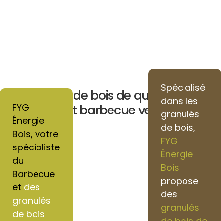
Spécialisé
Granulés de bois de qualité pour
dans les
FYG
chauffage et barbecue vers Cinqueux
granulés
Énergie
de bois,
Bois, votre
FYG
spécialiste
Énergie
du
Bois
Barbecue
propose
et
des
des
granulés
granulés
de bois
de bois de