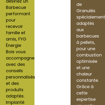
désiriez un
de
Barbecue
Granulés
performant
spécialemen
pour
adaptés
recevoir
aux
famille et
barbecues
amis, FYG
à pellets,
Énergie
pour une
Bois vous
combustion
accompagne
optimisée
avec des
et une
conseils
chaleur
personnalisés
constante.
et des
Grâce à
produits
cette
adaptés.
expertise
Implanté