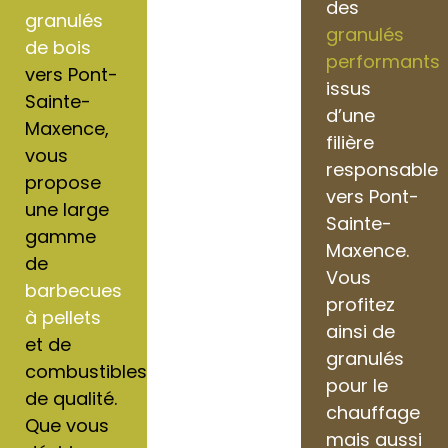
des
granulés
granulés
de bois
performants
vers Pont-
issus
Sainte-
d’une
Maxence,
filière
vous
responsable
propose
vers Pont-
une large
Sainte-
gamme
Maxence.
de
Vous
barbecues
profitez
à pellets
ainsi de
et de
granulés
combustibles
pour le
de qualité.
chauffage
Que vous
mais aussi