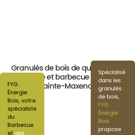
Granulés de bois de qualité pour
Spécialisé
chauffage et barbecue vers Pont-
dans les
FYG
Sainte-Maxence
granulés
Énergie
de bois,
Bois, votre
FYG
spécialiste
Énergie
du
Bois
Barbecue
propose
et
des