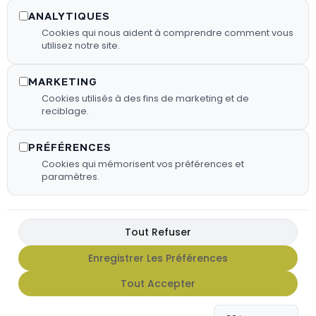
bois sélectionnés pour garantir une
ANALYTIQUES
combustion efficace.
Cookies qui nous aident à comprendre comment vous
utilisez notre site.
En Savoir Plus
MARKETING
Cookies utilisés à des fins de marketing et de
reciblage.
PRÉFÉRENCES
Cookies qui mémorisent vos préférences et
paramètres.
Tout Refuser
Enregistrer Les Préférences
FX HOT SAUCE
Tout Accepter
Apportez du caractère à vos