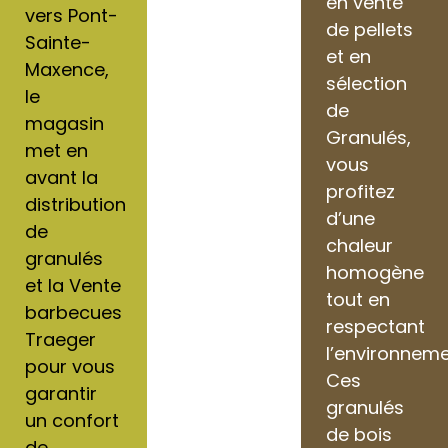
en vente
vers Pont-
de pellets
Sainte-
et en
Maxence,
sélection
le
de
magasin
Granulés,
met en
vous
avant la
profitez
distribution
d’une
de
chaleur
granulés
homogène
et la Vente
tout en
barbecues
respectant
Traeger
l’environneme
pour vous
Ces
garantir
granulés
un confort
de bois
de