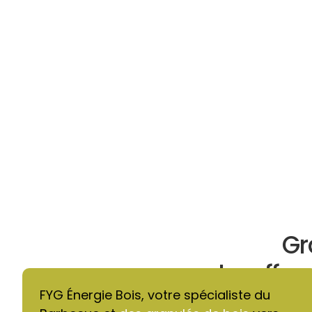
Gr
chauffage
FYG Énergie Bois, votre spécialiste du