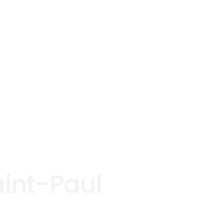
aint-Paul
ul