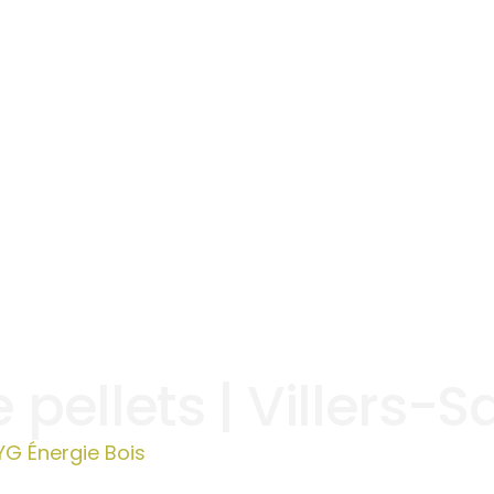
 pellets | Villers-S
YG Énergie Bois
»
Vente de pellets | Villers-Saint-Pa