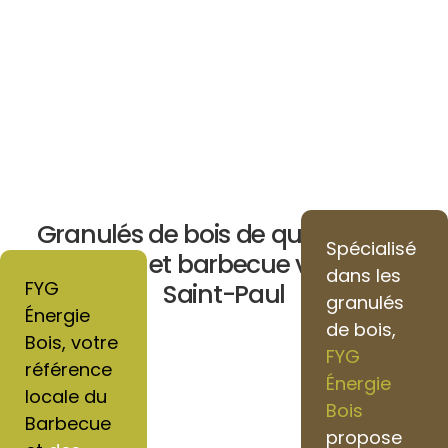
Granulés de bois de qualité pour
Spécialisé
chauffage et barbecue vers Villers-
dans les
FYG
Saint-Paul
granulés
Énergie
de bois,
Bois, votre
FYG
référence
Énergie
locale du
Bois
Barbecue
propose