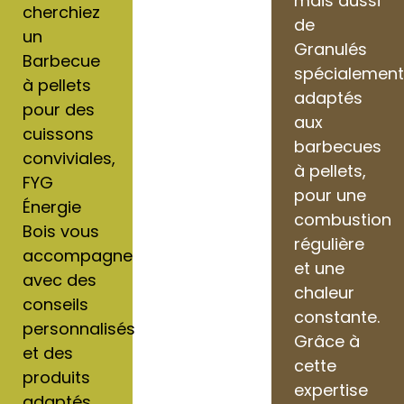
mais aussi
cherchiez
de
un
Granulés
Barbecue
spécialemen
à pellets
adaptés
pour des
aux
cuissons
barbecues
conviviales,
à pellets,
FYG
pour une
Énergie
combustion
Bois vous
régulière
accompagne
et une
avec des
chaleur
conseils
constante.
personnalisés
Grâce à
et des
cette
produits
expertise
adaptés.