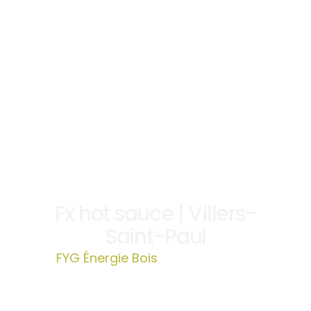
Fx hot sauce | Villers-
Saint-Paul
FYG Énergie Bois
»
Fx hot sauce |
Villers-Saint-Paul