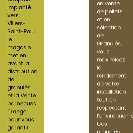
en vente
Implanté
de pellets
vers
et en
Villers-
sélection
Saint-Paul,
de
le
Granulés,
magasin
vous
met en
maximisez
avant la
le
distribution
rendement
de
de votre
granulés
installation
et la Vente
tout en
barbecues
respectant
Traeger
l’environneme
pour vous
Ces
garantir
granulés