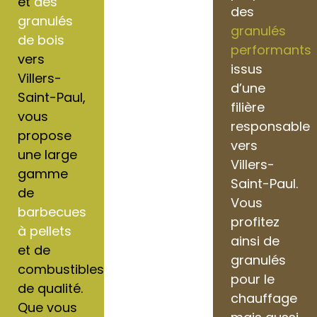
et
des
des
granulés
granulés
de bois
performants
vers
issus
Villers-
d’une
Saint-Paul,
filière
vous
responsable
propose
vers
une large
Villers-
gamme
Saint-Paul.
de
Vous
barbecues
profitez
à pellets
ainsi de
et de
granulés
combustibles
pour le
de qualité.
chauffage
Que vous