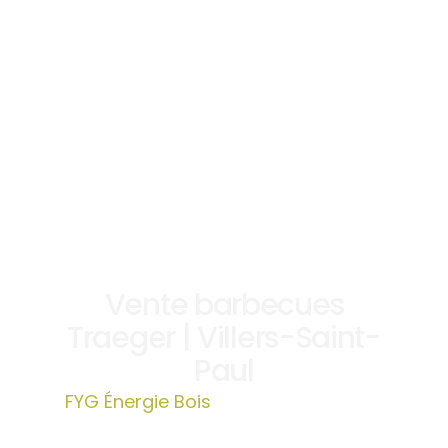
Vente barbecues
Traeger | Villers-Saint-
Paul
FYG Énergie Bois
»
Vente barbecues
Traeger | Villers-Saint-Paul