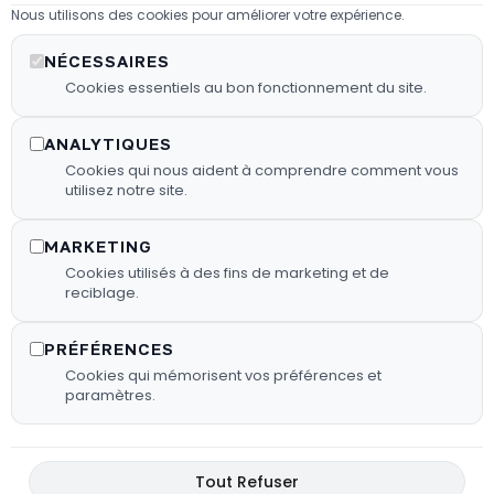
Nous utilisons des cookies pour améliorer votre expérience.
Les granulés de bois
NÉCESSAIRES
Nous proposons des granulés de
Cookies essentiels au bon fonctionnement du site.
bois sélectionnés pour garantir une
combustion efficace.
ANALYTIQUES
Cookies qui nous aident à comprendre comment vous
En Savoir Plus
utilisez notre site.
MARKETING
Cookies utilisés à des fins de marketing et de
reciblage.
PRÉFÉRENCES
Cookies qui mémorisent vos préférences et
paramètres.
Tout Refuser