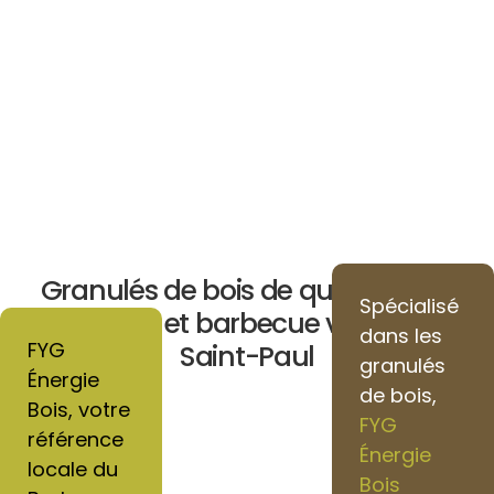
Granulés de bois de qualité pour
Spécialisé
chauffage et barbecue vers Villers-
dans les
FYG
Saint-Paul
granulés
Énergie
de bois,
Bois, votre
FYG
référence
Énergie
locale du
Bois