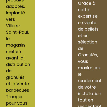
Grâce à
adaptés.
cette
Implanté
expertise
vers
en vente
Villers-
de pellets
Saint-Paul,
et en
le
sélection
magasin
de
met en
Granulés,
avant la
vous
distribution
maximisez
de
le
granulés
rendement
et la Vente
de votre
barbecues
installation
Traeger
tout en
pour vous
respectant