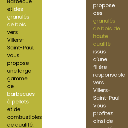
Barbecue
propose
et
des
des
granulés
granulés
de bois
de bois de
vers
haute
Villers-
qualité
Saint-Paul,
issus
vous
d’une
propose
filière
une large
responsable
gamme
vers
de
Villers-
barbecues
Saint-Paul.
à pellets
Vous
et de
profitez
combustibles
ainsi de
de qualité.