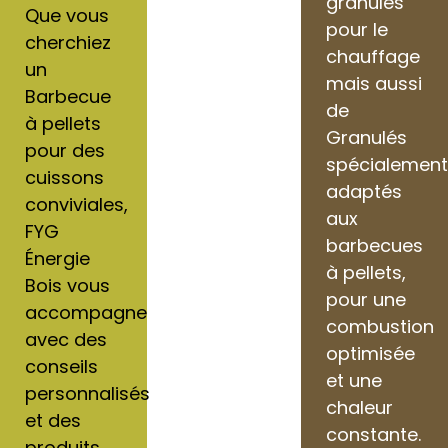
granulés
Que vous
pour le
cherchiez
chauffage
un
mais aussi
Barbecue
de
à pellets
Granulés
pour des
spécialemen
cuissons
adaptés
conviviales,
aux
FYG
barbecues
Énergie
à pellets,
Bois vous
pour une
accompagne
combustion
avec des
optimisée
conseils
et une
personnalisés
chaleur
et des
constante.
produits