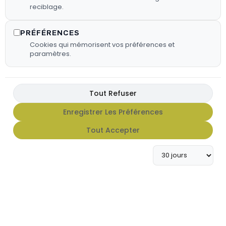
reciblage.
PRÉFÉRENCES
Cookies qui mémorisent vos préférences et
paramètres.
Tout Refuser
Enregistrer Les Préférences
FX HOT SAUCE
Tout Accepter
Apportez du caractère à vos
grillades avec notre gamme de
sauces FX Hot Sauce.
En Savoir Plus