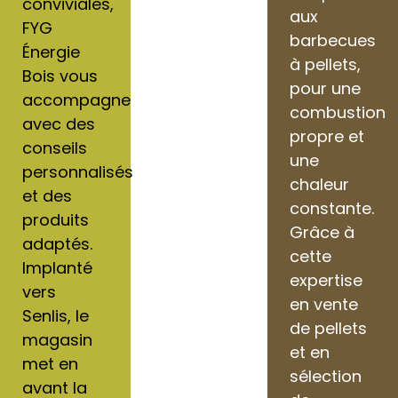
conviviales,
aux
FYG
barbecues
Énergie
à pellets,
Bois vous
pour une
accompagne
combustion
avec des
propre et
conseils
une
personnalisés
chaleur
et des
constante.
produits
Grâce à
adaptés.
cette
Implanté
expertise
vers
en vente
Senlis, le
de pellets
magasin
et en
met en
sélection
avant la