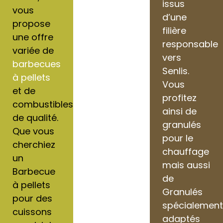
issus
vous
d’une
propose
filière
une offre
responsable
variée de
vers
barbecues
Senlis.
à pellets
Vous
et de
profitez
combustibles
ainsi de
de qualité.
granulés
Que vous
pour le
cherchiez
chauffage
un
mais aussi
Barbecue
de
à pellets
Granulés
pour des
spécialemen
cuissons
adaptés