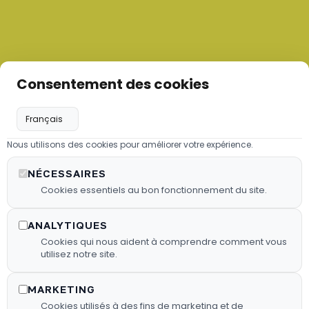
Consentement des cookies
Nous utilisons des cookies pour améliorer votre expérience.
Les granulés de bois
NÉCESSAIRES
Nous proposons des granulés de
Cookies essentiels au bon fonctionnement du site.
bois sélectionnés pour garantir une
combustion efficace.
ANALYTIQUES
Cookies qui nous aident à comprendre comment vous
utilisez notre site.
En Savoir Plus
MARKETING
Cookies utilisés à des fins de marketing et de