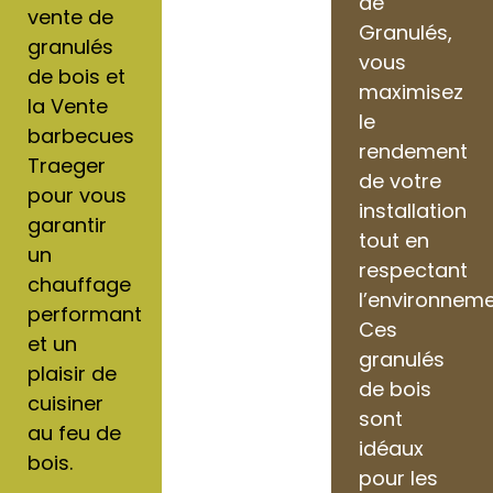
de
vente de
Granulés,
granulés
vous
de bois et
maximisez
la Vente
le
barbecues
rendement
Traeger
de votre
pour vous
installation
garantir
tout en
un
respectant
chauffage
l’environneme
performant
Ces
et un
granulés
plaisir de
de bois
cuisiner
sont
au feu de
idéaux
bois.
pour les