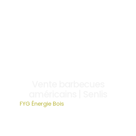
Vente barbecues
américains | Senlis
FYG Énergie Bois
»
Vente barbecues
américains | Senlis