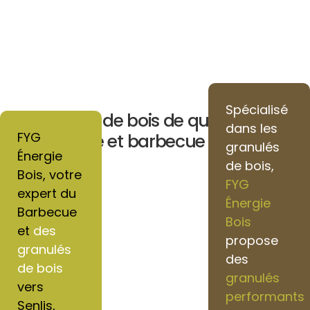
Spécialisé
Granulés de bois de qualité pour
dans les
FYG
chauffage et barbecue vers Senlis
granulés
Énergie
de bois,
Bois, votre
FYG
expert du
Énergie
Barbecue
Bois
et
des
propose
granulés
des
de bois
granulés
vers
performants
Senlis,