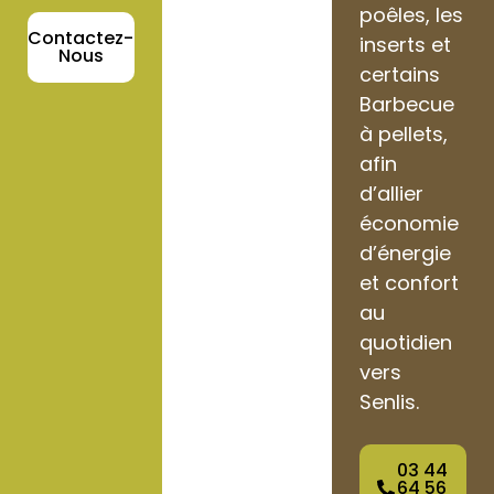
poêles, les
Contactez-
inserts et
Nous
certains
Barbecue
à pellets,
afin
d’allier
économie
d’énergie
et confort
au
quotidien
vers
Senlis.
03 44
64 56