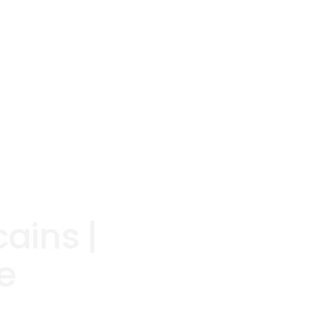
ains |
e
n-Halatte