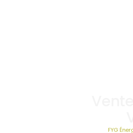
Vente
FYG Énerg