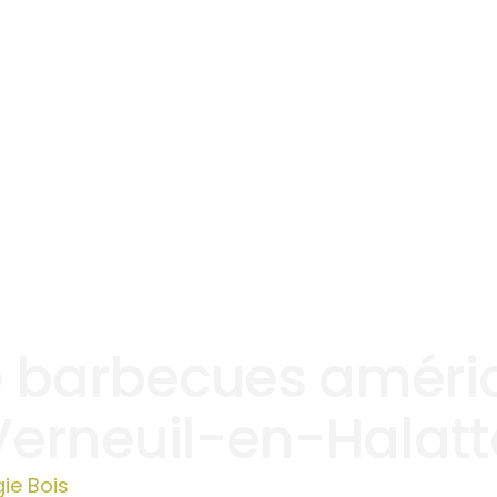
 barbecues améric
Verneuil-en-Halatt
ie Bois
»
Vente barbecues américains | Verneuil-e