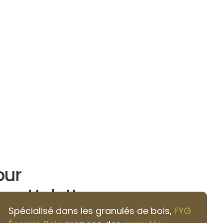
our
-en-Halatte
Spécialisé dans les granulés de bois,
FYG