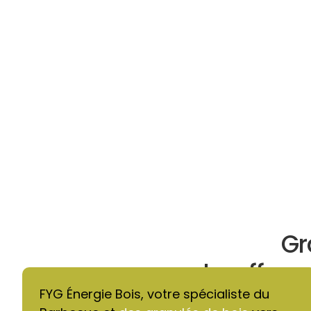
Gr
chauffage 
FYG Énergie Bois, votre spécialiste du