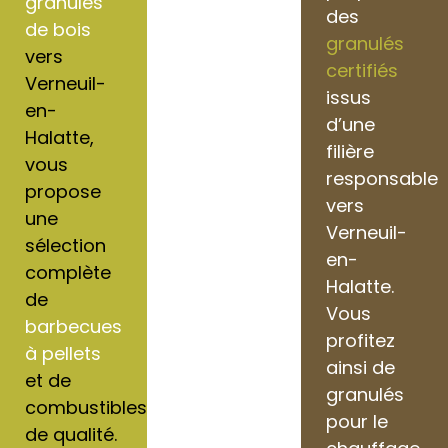
granulés
des
de bois
granulés
vers
certifiés
Verneuil-
issus
en-
d’une
Halatte,
filière
vous
responsable
propose
vers
une
Verneuil-
sélection
en-
complète
Halatte.
de
Vous
barbecues
profitez
à pellets
ainsi de
et de
granulés
combustibles
pour le
de qualité.