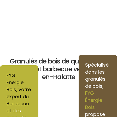
Granulés de bois de qualité pour
Spécialisé
chauffage et barbecue vers Verneuil-
dans les
FYG
en-Halatte
granulés
Énergie
de bois,
Bois, votre
FYG
expert du
Énergie
Barbecue
Bois
et
des
propose