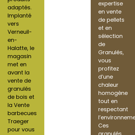
expertise
adaptés.
en vente
Implanté
de pellets
vers
et en
Verneuil-
sélection
en-
de
Halatte, le
Granulés,
magasin
vous
met en
profitez
avant la
d’une
vente de
chaleur
granulés
homogène
de bois et
tout en
la Vente
respectant
barbecues
l’environneme
Traeger
Ces
pour vous
granulés