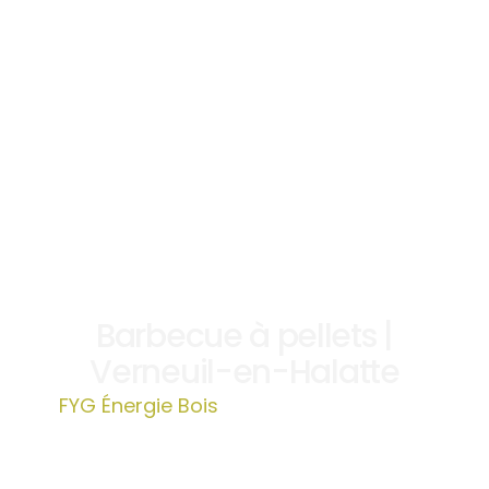
Barbecue à pellets |
Verneuil-en-Halatte
FYG Énergie Bois
»
Barbecue à pellets |
Verneuil-en-Halatte