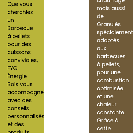
chauffage
Que vous
mais aussi
cherchiez
de
un
Granulés
Barbecue
spécialemen
à pellets
adaptés
pour des
aux
cuissons
barbecues
conviviales,
à pellets,
FYG
pour une
Énergie
combustion
Bois vous
optimisée
accompagne
et une
avec des
chaleur
conseils
constante.
personnalisés
Grâce à
et des
cette
produits