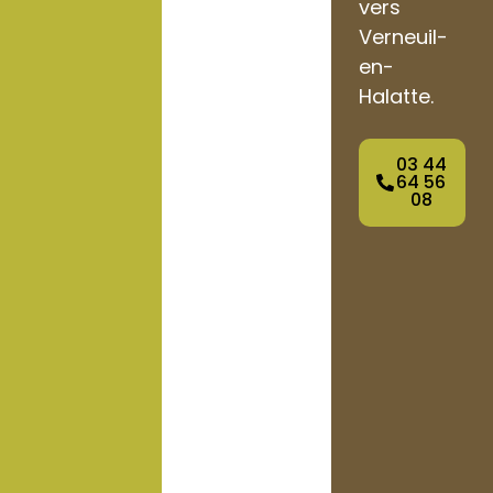
vers
Verneuil-
en-
Halatte.
03 44
64 56
08