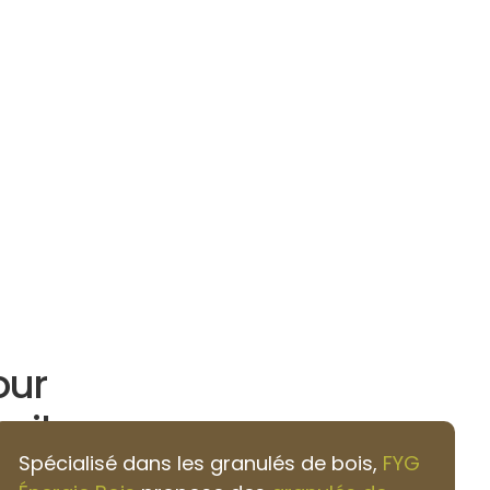
our
eil
Spécialisé dans les granulés de bois,
FYG