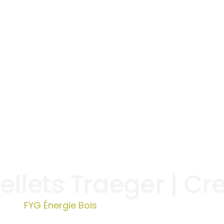
ellets Traeger | Cre
FYG Énergie Bois
»
Pellets Traeger | Creil