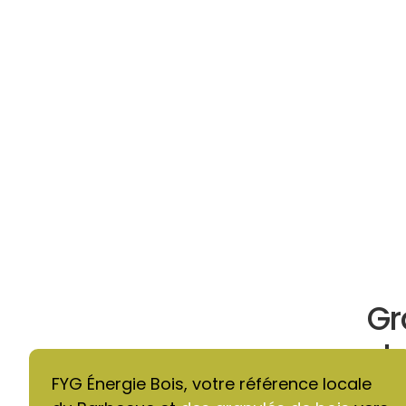
Gr
ch
FYG Énergie Bois, votre référence locale