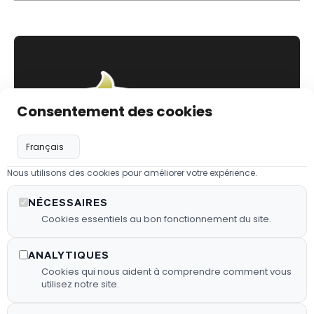
Consentement des cookies
Nous utilisons des cookies pour améliorer votre expérience.
Les
Liens utiles
Infos utiles
NÉCESSAIRES
Barbecues
03 44 64 56
Cookies essentiels au bon fonctionnement du site.
Politique de
confidentialité
08
Les
ANALYTIQUES
barbecues
yann@fyg-
Mentions
Cookies qui nous aident à comprendre comment vous
légales
energie.fr
Les granulés
utilisez notre site.
de bois
Plan de site
79, rue de