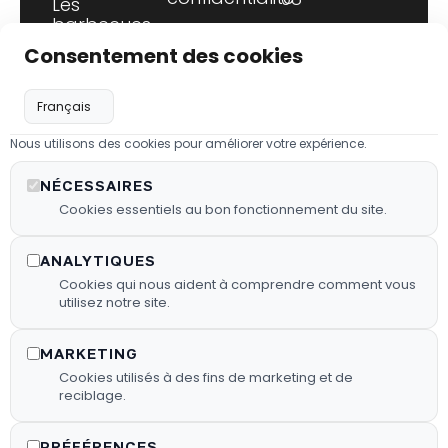
Les
barbecues
yann@fyg-
Mentions
Consentement des cookies
légales
energie.fr
Les granulés
de bois
Plan de site
79, rue de
FX HOT
Paris
Flux RSS
SAUCE
Nous utilisons des cookies pour améliorer votre expérience.
60700 Saint-
Déclaration
Martin-
NÉCESSAIRES
d’accessibilité
Longueau
Cookies essentiels au bon fonctionnement du site.
Fiche
Du mardi au
établissement
ANALYTIQUES
samedi :
Google
Cookies qui nous aident à comprendre comment vous
de 9h à 12h
utilisez notre site.
et de 14h à
18h30
MARKETING
Cookies utilisés à des fins de marketing et de
2026 • Tous droits
Copyright
©
reciblage.
réservés • Design by
PRÉFÉRENCES