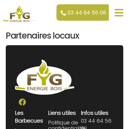
contenu
principal
03 44 64 56 08
Partenaires locaux
Les
Liens utiles
Infos utiles
Barbecues
03 44 64 56
Politique de
confidentialité
08