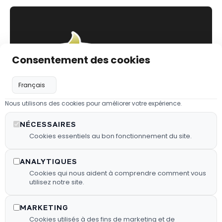
Consentement des cookies
Nous utilisons des cookies pour améliorer votre expérience.
Les
Liens utiles
Infos utiles
NÉCESSAIRES
Barbecues
03 44 64 56
Cookies essentiels au bon fonctionnement du site.
Politique de
confidentialité
08
Les
ANALYTIQUES
barbecues
yann@fyg-
Mentions
Cookies qui nous aident à comprendre comment vous
légales
energie.fr
Les granulés
utilisez notre site.
de bois
Plan de site
79, rue de
MARKETING
FX HOT
Paris
Flux RSS
Cookies utilisés à des fins de marketing et de