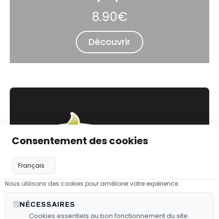
8.90€
Découvrir
Consentement des cookies
Nous utilisons des cookies pour améliorer votre expérience.
Les
Liens utiles
Infos utiles
NÉCESSAIRES
Barbecues
03 44 64 56
Cookies essentiels au bon fonctionnement du site.